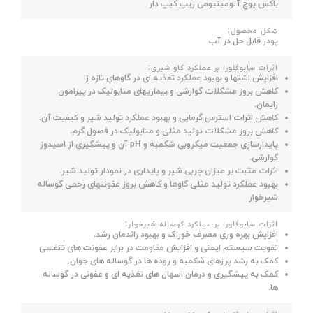
باکس پوچ آلومینیومی زیپ کیپ دار
شکل محصول:
پودر قابل حل در آب
اثرات سابوفلورا بر عملکرد گاو شیری:
افزایش اشتها و بهبود عملکرد تغذیه ای در گاوهای تازه زا
کاهش بروز مشکلات گوارشی و بیماریهای متابولیک در پیرامون
زایمان.
کاهش اثرات استرس گرمایی و بهبود عملکرد تولید شیر و کیفیت آن.
کاهش بروز مشکلات تولید مثلی و متابولیک در فصول گرم.
پایدارسازی جمعیت میکروبی شکمبه و pH آن و پیشگیری از اسیدوز
گوارشی.
اثرات مثبت بر میزان چربی شیر و پایداری در نمودار تولید شیر.
بهبود عملکرد تولید مثلی گاوها و کاهش بروز عفونتهای رحمی گوساله
شیرخوار
اثرات سابوفلورا بر عملکرد گوساله شیرخوار:
افزایش بهره وری مصرف خوراک و بهبود راندمان رشد.
تقویت سیستم ایمنی و افزایش مقاومت در برابر عفونت های تنفسی
کمک به رشد پرزهای شکمبه و روده ها در گوساله های جوان.
کمک به پیشگیری و درمان اسهال های تغذیه ای و عفونی در گوساله
ها.