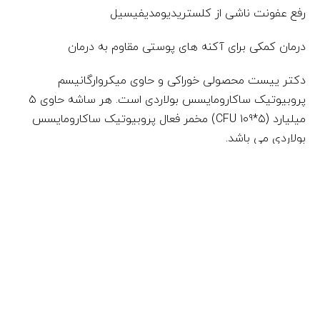
رفع عفونت ناشی از کلستریدیومديفيسيل
درمان کمکی برای آکنه های پوستی مقاوم به درمان
دکتر ییست محصولی خوراکی و حاوی میکروارگانیسم
پروبیوتیک ساکارومایسس بولاردی است. هر ساشه حاوی ۵
میلیارد (۵*۱۰
CFU) مخمر فعال پروبیوتیک ساکارومایسس
۹
بولاردی می باشد.
عوارض جانبی:
با دوز مصرف معمولی عارضه خاصی مشاهده نشده است.
موارد احتیاط و هشدارها:
دکتر ییست در دوران بارداری، شیردهی و بیماران با ضعف
سیستم ایمنی با مشورت پزشک می تواند مصرف شود.