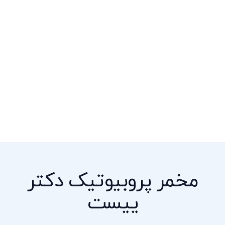
مخمر پروبیوتیک دکتر
ییست