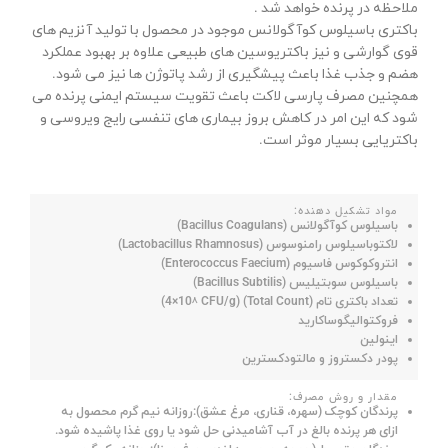
ملاحظه در پرنده خواهد شد .
باکتری باسیلوس کوآگولانس موجود در محصول با تولید آنزیم های
قوی گوارشی و نیز باکتریوسین های طبیعی علاوه بر بهبود عملکرد
هضم و جذب غذا باعث پیشگیری از رشد پاتوژن ها نیز می شود.
همچنین مصرف پارسی لاکت باعث تقویت سیستم ایمنی پرنده می
شود که این امر در کاهش بروز بیماری های تنفسی رایج ویروسی و
باکتریایی بسیار موثر است.
مواد تشکیل دهنده:
باسیلوس کوآگولانس (Bacillus Coagulans)
لاکتوباسیلوس رامنوسوس (Lactobacillus Rhamnosus)
انتروکوکوس فاسیوم (Enterococcus Faecium)
باسیلوس سوبتیلیس (Bacillus Subtilis)
۸
تعداد باکتری تام (Total Count) (4×10
CFU/g)
فروکتوالیگوساکارید
اینولین
پودر دکستروز و مالتودکسترین
مقدار و روش مصرف:
پرندگان کوچک (سهره، قناری، مرغ عشق):روزانه نیم گرم محصول به
ازای هر پرنده بالغ در آب آشامیدنی حل شود یا روی غذا پاشیده شود.