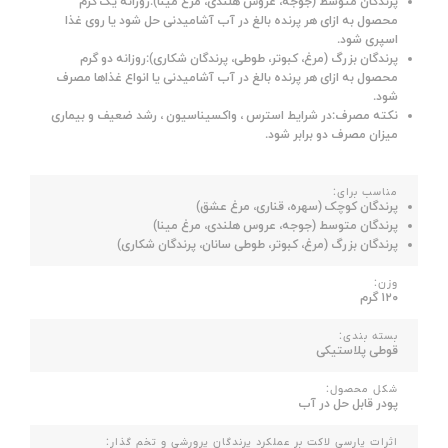
پرندگان متوسط (جوجه، عروس هلندی، مرغ مینا):روزانه یک گرم
محصول به ازای هر پرنده بالغ در آب آشامیدنی حل شود یا روی غذا
اسپری شود.
پرندگان بزرگ (مرغ، کبوتر، طوطی، پرندگان شکاری):روزانه دو گرم
محصول به ازای هر پرنده بالغ در آب آشامیدنی یا انواع غذاها مصرف
شود.
نکته مصرف:در شرایط استرس ، واکسیناسیون ، رشد ضعیف و بیماری
میزان مصرف دو برابر شود.
مناسب برای:
پرندگان کوچک (سهره، قناری، مرغ عشق)
پرندگان متوسط (جوجه، عروس هلندی، مرغ مینا)
پرندگان بزرگ (مرغ، کبوتر، طوطی سانان، پرندگان شکاری)
وزن:
۱۲۰ گرم
بسته بندی:
قوطی پلاستیکی
شکل محصول:
پودر قابل حل در آب
اثرات پارسی لاکت بر عملکرد پرندگان پرورشی و تخم گذار: