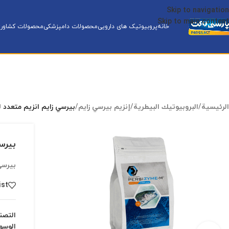
Skip to navigation
Skip to main content
خانه
پروبیوتیک های دارویی
محصولات دامپزشکی
محصولات کشاورز
الرئيسية
/
البروبيوتيك البيطرية
/
إنزيم بيرسي زایم
/
بيرسي زایم انزيم متعدد لل
بيرس
بيرسي 
ist
التصن
الوسو