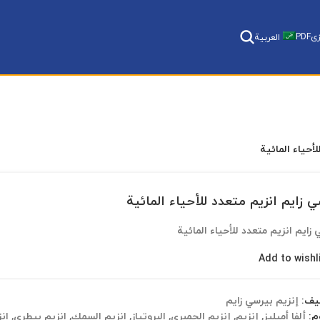
ی
PDF
العربية
أحياء المائية
ي زایم انزيم متعدد للأحياء المائية
زایم انزيم متعدد للأحياء المائية
Add to wishl
يف:
إنزيم بيرسي زایم
م:
ألفا أميليز
,
إنزيم
,
إنزيم الجمبري
,
البروتياز
,
انزيم السمك
,
انزيم بيطري
,
ان