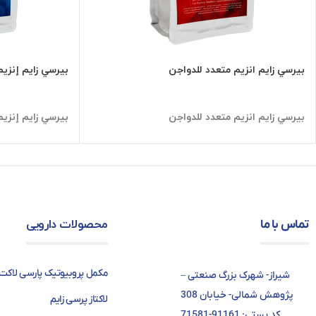
بيرسي زایم انزيم متعدد للدواجن
بيرسي زایم إنزيم
بيرسي زایم انزيم متعدد للدواجن
بيرسي زایم إنزيم
محصولات دارویی
تماس با ما
مکمل پروبیوتیک پارسی لاکت
شیراز- شهرک بزرگ صنعتی –
پژوهش شمالی- خیابان 308
لاکتاز پرسی زایم
کد پستی: 91161-71581