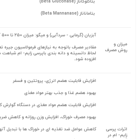
بتاگلوکاناز (Beta Gluconase)
بتاماناناز (Beta Mannanase)
آبزیان (گرمابی - سردآبی) و میگو: میزان ۲۵۰ تا ۵۰۰ گرم در هر تن خوراک
میزان و
مقادير مصرف باتوجه به نیازهای فرمولاسیون جیره تعی
روش مصرف
لحاظ دانسیته و دانه بندی باپرسی زایم- ام شباهت 
افزوده شود.
افزایش قابلیت هضم انرژی، پروتئین و فسفر
بهبود هضم غذا و جذب بهتر مواد مغذی
افزایش قابلیت هضم مواد مغذی در دستگاه گوارش کوت
بهبود مصرف خوراک، افزایش وزن روزانه و کاهش ضری
اثرات پرسی
کاهش عوامل ضد تغذیه ای در خوراک ها با تبدیل آنها
زایم- ام در