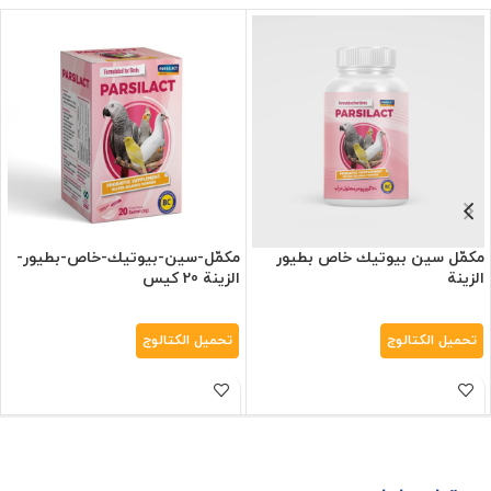
مكمّل سين بيوتيك خاص بطيور
مكمّل-سين-بيوتيك-خاص-بطيور-
الزينة
الزينة 20 کیس
تحميل الكتالوج
تحميل الكتالوج