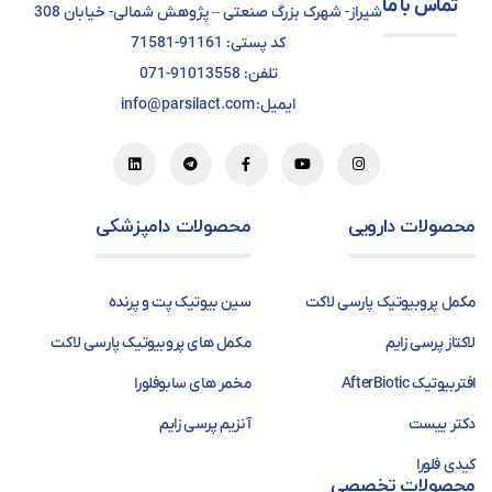
تماس با ما
شیراز- شهرک بزرگ صنعتی – پژوهش شمالی- خیابان 308
کد پستی: 91161-71581
تلفن: 91013558-071
ایمیل: info@parsilact.com
محصولات دارویی
محصولات دامپزشکی
مکمل پروبیوتیک پارسی لاکت
سین بیوتیک پت و پرنده
لاکتاز پرسی زایم
مکمل های پروبیوتیک پارسی لاکت
افتربیوتیک AfterBiotic
مخمر های سابوفلورا
دکتر ییست
آنزیم پرسی زایم
کیدی فلورا
محصولات تخصصی