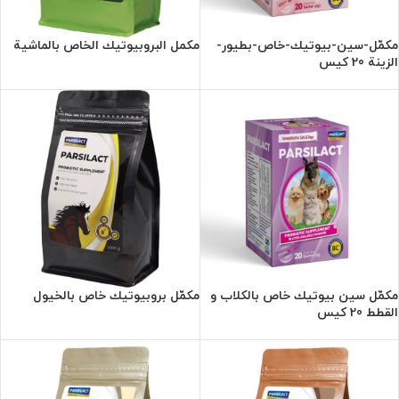
مكمّل-سين-بيوتيك-خاص-بطيور-
مكمل البروبيوتيك الخاص بالماشية
الزينة 20 کیس
مكمّل سين بيوتيك خاص بالكلاب و
مكمّل بروبيوتيك خاص بالخيول
القطط 20 کیس